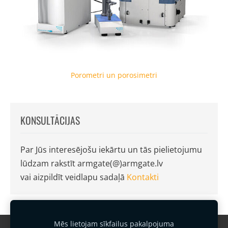
Porometri un porosimetri
KONSULTĀCIJAS
Par Jūs interesējošu iekārtu un tās pielietojumu
lūdzam rakstīt armgate(@)armgate.lv
vai aizpildīt veidlapu sadaļā
Kontakti
Mēs lietojam sīkfailus pakalpojuma