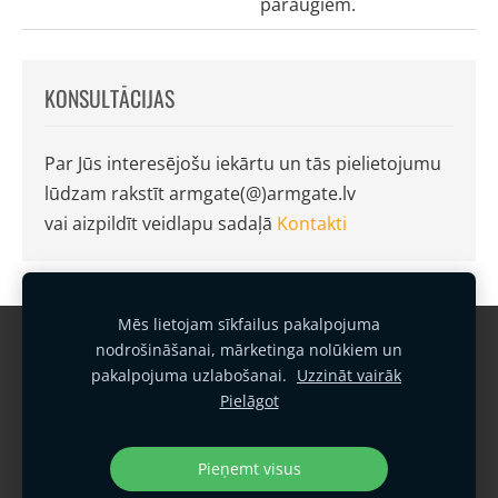
paraugiem.
KONSULTĀCIJAS
Par Jūs interesējošu iekārtu un tās pielietojumu
lūdzam rakstīt armgate(@)armgate.lv
vai aizpildīt veidlapu sadaļā
Kontakti
Mēs lietojam sīkfailus pakalpojuma
Garantijas noteikumi
Kontakti
nodrošināšanai, mārketinga nolūkiem un
pakalpojuma uzlabošanai.
Uzzināt vairāk
Sīkfailu politika
Privātuma politika
Pielāgot
Vides politika
Kvalitātes politika
Sīkdatnes
Pieņemt visus
SIA "Armgate"