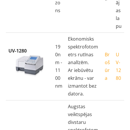
zo
āj
ns
as
la
pu
Ekonomisks
19
spektrofotom
UV-1280
0n
etrs rutīnas
Br
U
m -
analīzēm.
oš
V-
11
Ar iebūvētu
ūr
12
00
ekrānu - var
a
80
nm
izmantot bez
datora.
Augstas
veiktspējas
divstaru
spektrofotom