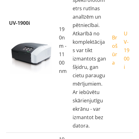
etrs rutīnas
analīzēm un
UV-1900i
pētniecībai.
19
Atkarībā no
U
0n
Br
komplektācija
V-
m -
oš
s var tikt
19
11
ūr
izmantots gan
00
00
a
šķidru, gan
i
nm
cietu paraugu
mērījumiem.
Ar iebūvētu
skārienjutīgu
ekrānu - var
izmantot bez
datora.