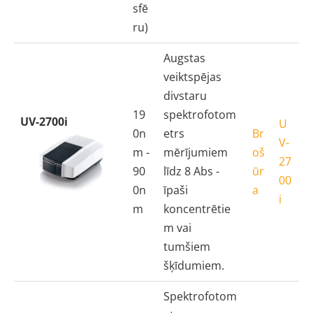
sfē
ru)
Augstas
veiktspējas
divstaru
19
spektrofotom
UV-2700i
U
0n
etrs
Br
V-
m -
mērījumiem
oš
27
90
līdz 8 Abs -
ūr
00
0n
īpaši
a
i
m
koncentrētie
m vai
tumšiem
šķīdumiem.
Spektrofotom