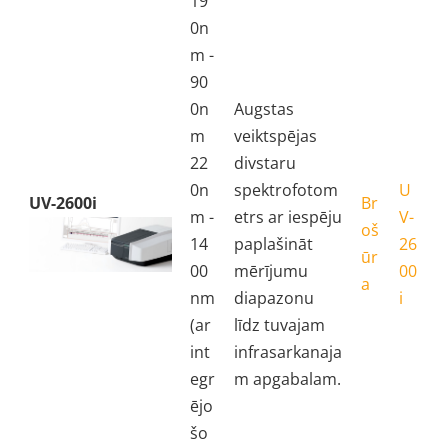
19
0n
m -
90
0n
Augstas
m
veiktspējas
22
divstaru
0n
spektrofotom
U
UV-2600i
Br
m -
etrs ar iespēju
V-
oš
14
paplašināt
26
ūr
00
mērījumu
00
a
nm
diapazonu
i
(ar
līdz tuvajam
int
infrasarkanaja
egr
m apgabalam.
ējo
šo