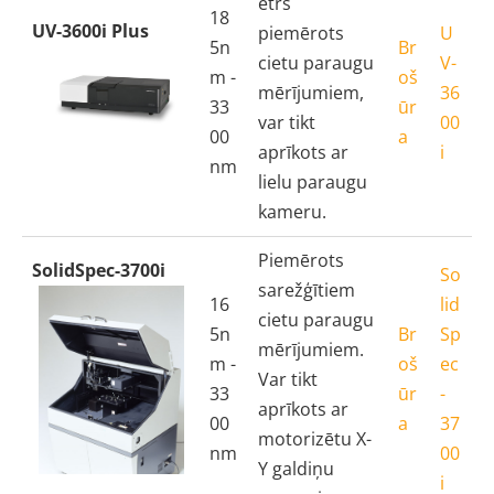
etrs
18
UV-3600i Plus
piemērots
U
5n
Br
cietu paraugu
V-
m -
oš
mērījumiem,
36
33
ūr
var tikt
00
00
a
aprīkots ar
i
nm
lielu paraugu
kameru.
Piemērots
SolidSpec-3700i
So
sarežģītiem
16
lid
cietu paraugu
5n
Br
Sp
mērījumiem.
m -
oš
ec
Var tikt
33
ūr
-
aprīkots ar
00
a
37
motorizētu X-
nm
00
Y galdiņu
i