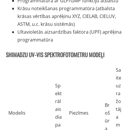
Programmatūra ar GLP/GMP funkciju atbalstu
Krāsu noteikšanas programmatūra (atbalsta
krāsas vērtības aprēķinu XYZ, CIELAB, CIELUV,
ASTM, u.c. krāsu sistēmās)
Ultavioletās aizsardzības faktora (UPF) aprēķina
programmatūra
SHIMADZU UV-VIS SPEKTROFOTOMETRU MODEĻI
Sa
ite
Sp
uz
ekt
ra
rāl
žo
Br
ais
tāj
Modelis
Piezīmes
oš
dia
a
ūr
pa
m
a