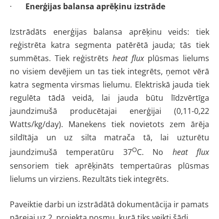
·
Enerģijas balansa aprēķinu izstrāde
Izstrādāts enerģijas balansa aprēķinu veids: tiek
reģistrēta katra segmenta patērētā jauda; tās tiek
summētas. Tiek reģistrēts
heat flux
plūsmas lielums
no visiem devējiem un tas tiek integrēts, ņemot vērā
katra segmenta virsmas lielumu. Elektriskā jauda tiek
regulēta tādā veidā, lai jauda būtu līdzvērtīga
jaundzimušā producētajai enerģijai (0,11-0,22
Watts/kg/day). Manekens tiek novietots zem ārēja
sildītāja un uz silta matrača tā, lai uzturētu
O
jaundzimušā temperatūru 37
C. No
heat flux
sensoriem tiek aprēķināts tempertaūras plūsmas
lielums un virziens. Rezultāts tiek integrēts.
Paveiktie darbi un izstrādātā dokumentācija ir pamats
pārejai uz 2. projekta posmu, kurā tiks veikti šādi