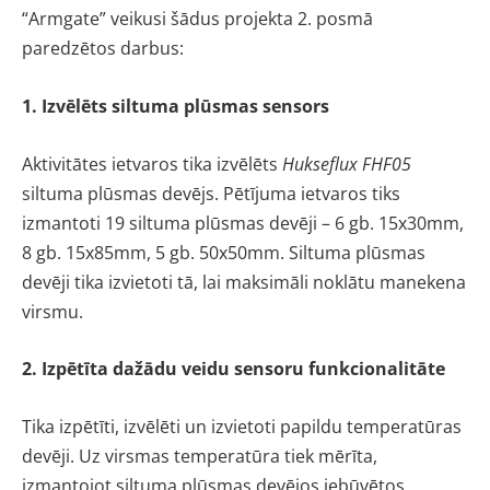
“Armgate” veikusi šādus projekta 2. posmā
paredzētos darbus:
1. Izvēlēts siltuma plūsmas sensors
Aktivitātes ietvaros tika izvēlēts
Hukseflux FHF05
siltuma plūsmas devējs. Pētījuma ietvaros tiks
izmantoti 19 siltuma plūsmas devēji – 6 gb. 15x30mm,
8 gb. 15x85mm, 5 gb. 50x50mm. Siltuma plūsmas
devēji tika izvietoti tā, lai maksimāli noklātu manekena
virsmu.
2. Izpētīta dažādu veidu sensoru funkcionalitāte
Tika izpētīti, izvēlēti un izvietoti papildu temperatūras
devēji. Uz virsmas temperatūra tiek mērīta,
izmantojot siltuma plūsmas devējos iebūvētos