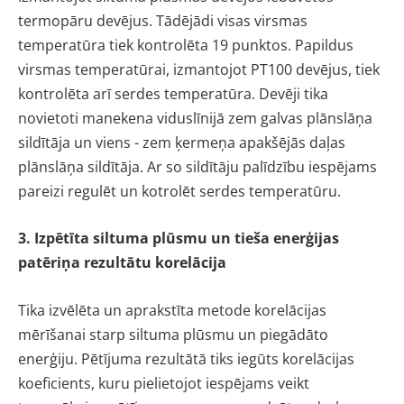
termopāru devējus. Tādējādi visas virsmas
temperatūra tiek kontrolēta 19 punktos. Papildus
virsmas temperatūrai, izmantojot PT100 devējus, tiek
kontrolēta arī serdes temperatūra. Devēji tika
novietoti manekena viduslīnijā zem galvas plānslāņa
sildītāja un viens - zem ķermeņa apakšējās daļas
plānslāņa sildītāja. Ar so sildītāju palīdzību iespējams
pareizi regulēt un kotrolēt serdes temperatūru.
3. Izpētīta siltuma plūsmu un tieša enerģijas
patēriņa rezultātu korelācija
Tika izvēlēta un aprakstīta metode korelācijas
mērīšanai starp siltuma plūsmu un piegādāto
enerģiju. Pētījuma rezultātā tiks iegūts korelācijas
koeficients, kuru pielietojot iespējams veikt