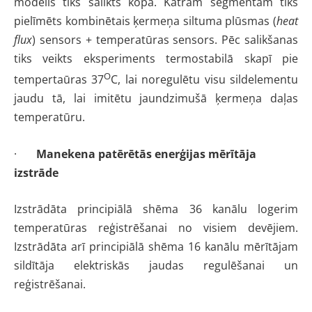
modelis tiks salikts kopā. Katram segmentam tiks
pielīmēts kombinētais ķermeņa siltuma plūsmas (
heat
flux
) sensors + temperatūras sensors. Pēc salikšanas
tiks veikts eksperiments termostabilā skapī pie
O
tempertaūras 37
C, lai noregulētu visu sildelementu
jaudu tā, lai imitētu jaundzimušā ķermeņa daļas
temperatūru.
·
Manekena patērētās enerģijas mērītāja
izstrāde
Izstrādāta principiālā shēma 36 kanālu logerim
temperatūras reģistrēšanai no visiem devējiem.
Izstrādāta arī principiālā shēma 16 kanālu mērītājam
sildītāja elektriskās jaudas regulēšanai un
reģistrēšanai.