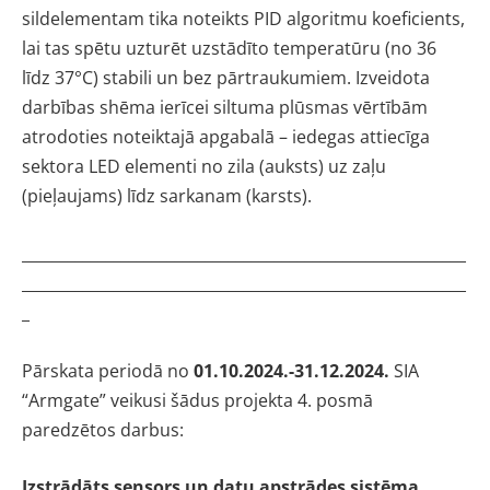
sildelementam tika noteikts PID algoritmu koeficients,
lai tas spētu uzturēt uzstādīto temperatūru (no 36
līdz 37°C) stabili un bez pārtraukumiem. Izveidota
darbības shēma ierīcei siltuma plūsmas vērtībām
atrodoties noteiktajā apgabalā – iedegas attiecīga
sektora LED elementi no zila (auksts) uz zaļu
(pieļaujams) līdz sarkanam (karsts).
__________________________________________________________
__________________________________________________________
_
Pārskata periodā no
01.10.2024.-31.12.2024.
SIA
“Armgate” veikusi šādus projekta 4. posmā
paredzētos darbus:
Izstrādāts sensors un datu apstrādes sistēma