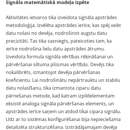
Signāla matemātiskā modeļa izpēte
Aktivitātes ietvaros tika izveidota signāla apstrādes
metodoloģija. Izvēlēta apstrādes ierīce, kas spēj veikt
datu nolasi no devēja, nodrošinot augstu datu
precizitāti. Tas tika sasniegts, pateicoties tam, ka
ierīce nodrošina lielu datu apstrādes ātrumu.
Izveidota formula signāla vērtības rēķināšanai un
pārvēršanai siltuma plūsmas vērtībās. Devējs tika
nokalibrēts, izmantojot devēja pārvēršanas
koeficientu. Lai nodrošinātu nepārtrauktu un stabilu
datu nolasīšanu, tika izmantota ciparu datu
pārnešanas metode, kad katram izpildelementam
eksistē analoga signāla pārvēršanas elements, un
apstrādes ierīce saņem un atdod tikai cipara signālu.
Līdz ar to sistēmas konfigurēšanai bija nepieciešama
detalizēta strukturizēšana. Izstrādājamajam devēja