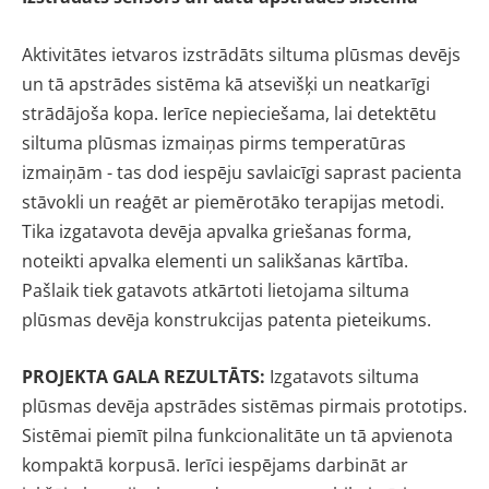
Aktivitātes ietvaros izstrādāts siltuma plūsmas devējs
un tā apstrādes sistēma kā atsevišķi un neatkarīgi
strādājoša kopa. Ierīce nepieciešama, lai detektētu
siltuma plūsmas izmaiņas pirms temperatūras
izmaiņām - tas dod iespēju savlaicīgi saprast pacienta
stāvokli un reaģēt ar piemērotāko terapijas metodi.
Tika izgatavota devēja apvalka griešanas forma,
noteikti apvalka elementi un salikšanas kārtība.
Pašlaik tiek gatavots atkārtoti lietojama siltuma
plūsmas devēja konstrukcijas patenta pieteikums.
PROJEKTA GALA REZULTĀTS:
Izgatavots siltuma
plūsmas devēja apstrādes sistēmas pirmais prototips.
Sistēmai piemīt pilna funkcionalitāte un tā apvienota
kompaktā korpusā. Ierīci iespējams darbināt ar