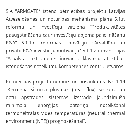
SIA “ARMGATE” īsteno pētniecības projektu Latvijas
Atveseļošanas un noturības mehānisma plāna 5.1.r.
reformu un investīciju virziena "Produktivitātes
paaugstināšana caur investīciju apjoma palielināšanu
P&A" 5.1.1.r. reformas "Inovāciju pārvaldība un
privāto P&A investīciju motivācija" 5.1.1.2.i. investīcijas
"Atbalsta instruments inovāciju klasteru attīstībai"
īstenošanas noteikumu kompetences centru ietvaros.
Pētniecības projekta numurs un nosaukums: Nr. 1.14
“Ķermeņa siltuma plūsmas (heat flux) sensora un
datu apstrādes sistēmas izstrāde jaundzimušā
minimāla enerģijas patēriņa noteikšanai
termoneitrālas vides temperatūras (neutral thermal
environment (NTE)) prognozēšanai“.