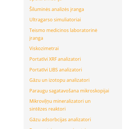
Šiluminės analizės įranga
Ultragarso simuliatoriai
Teismo medicinos laboratorinė
įranga
Viskozimetrai
Portatīvi XRF analizatori
Portatīvi LIBS analizatori
Gāzu un izotopu analizatori
Paraugu sagatavošana mikroskopijai
Mikroviļņu mineralizatori un
sintēzes reaktori
Gāzu adsorbcijas analizatori