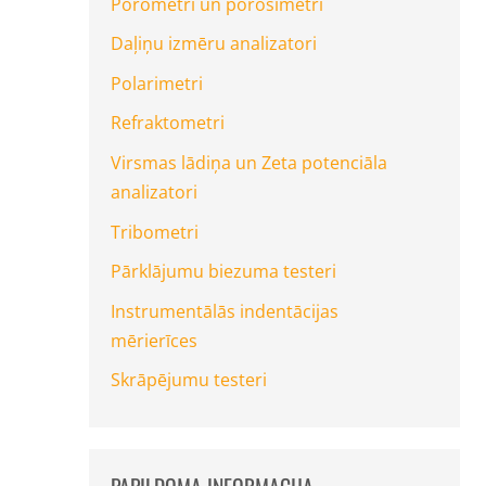
Porometri un porosimetri
Daļiņu izmēru analizatori
Polarimetri
Refraktometri
Virsmas lādiņa un Zeta potenciāla
analizatori
Tribometri
Pārklājumu biezuma testeri
Instrumentālās indentācijas
mērierīces
Skrāpējumu testeri