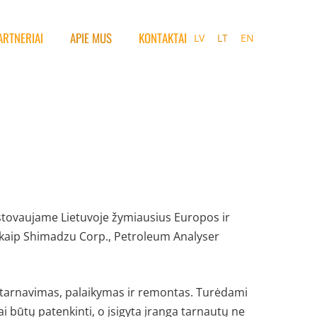
ARTNERIAI
APIE MUS
KONTAKTAI
LV
LT
EN
tstovaujame Lietuvoje žymiausius Europos ir
s kaip Shimadzu Corp., Petroleum Analyser
 aptarnavimas, palaikymas ir remontas. Turėdami
ai būtų patenkinti, o įsigyta įranga tarnautų ne