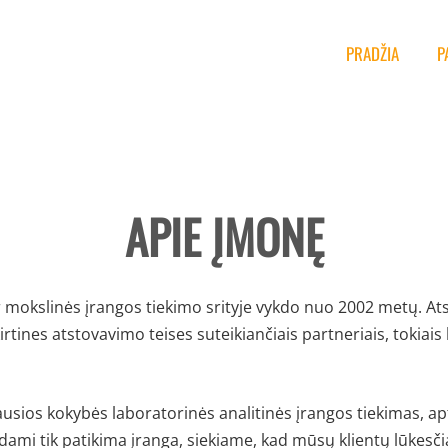
PRADŽIA
P
APIE ĮMONĘ
ir mokslinės įrangos tiekimo srityje vykdo nuo 2002 metų. A
tines atstovavimo teises suteikiančiais partneriais, tokiai
iausios kokybės laboratorinės analitinės įrangos tiekimas,
ndami tik patikima įranga, siekiame, kad mūsų klientų lūkesči