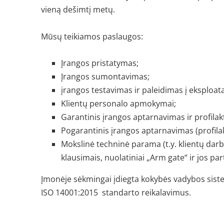
vieną dešimtį metų.
Mūsų teikiamos paslaugos:
Įrangos pristatymas;
Įrangos sumontavimas;
įrangos testavimas ir paleidimas į eksploata
Klientų personalo apmokymai;
Garantinis įrangos aptarnavimas ir profilakt
Pogarantinis įrangos aptarnavimas (profilak
Mokslinė techninė parama (t.y. klientų da
klausimais, nuolatiniai
„Arm gate“
ir jos pa
Įmonėje sėkmingai įdiegta kokybės vadybos siste
ISO 14001:2015
standarto reikalavimus.