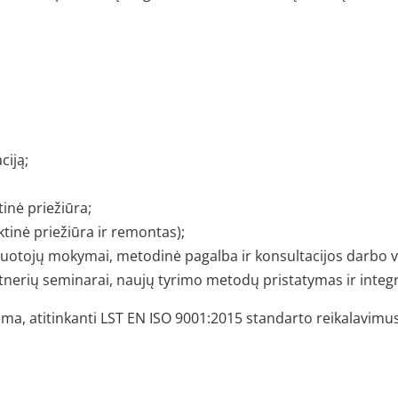
ciją;
inė priežiūra;
tinė priežiūra ir remontas);
rbuotojų mokymai, metodinė pagalba ir konsultacijos darbo 
rtnerių seminarai, naujų tyrimo metodų pristatymas ir integ
ma, atitinkanti
LST EN ISO 9001:2015 standarto reikalavimus