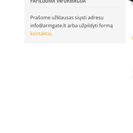
PAPILDOMA INFORMACIJA
Prašome užklausas siųsti adresu
info@armgate.lt
arba užpildyti formą
kontaktai
.