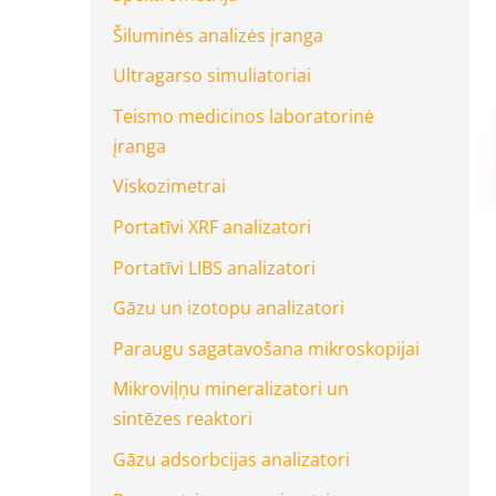
Šiluminės analizės įranga
Ultragarso simuliatoriai
Teismo medicinos laboratorinė
įranga
Viskozimetrai
Portatīvi XRF analizatori
Portatīvi LIBS analizatori
Gāzu un izotopu analizatori
Paraugu sagatavošana mikroskopijai
Mikroviļņu mineralizatori un
sintēzes reaktori
Gāzu adsorbcijas analizatori