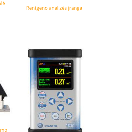
olė
Rentgeno analizės įranga
imo