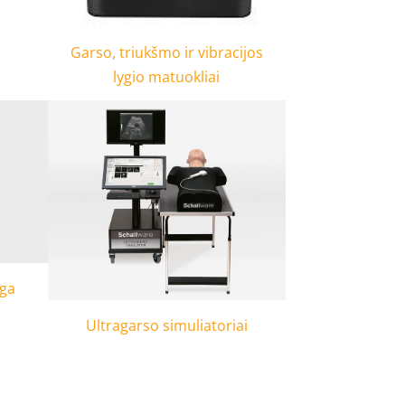
Garso, triukšmo ir vibracijos
lygio matuokliai
nga
Ultragarso simuliatoriai