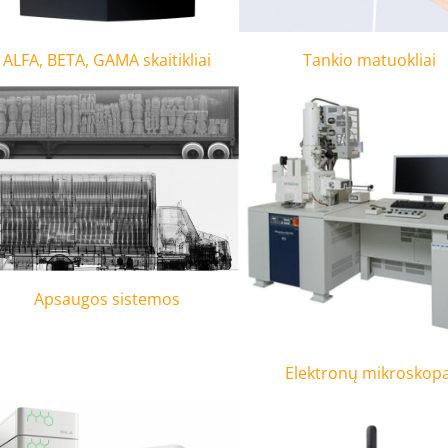
ALFA, BETA, GAMA skaitikliai
Tankio matuokliai
Apsaugos sistemos
Elektronų mikroskopa