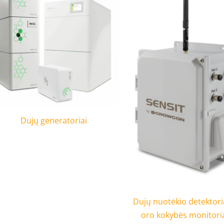
Dujų generatoriai
Dujų nuotėkio detektoria
oro kokybės monitori