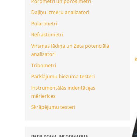
Porometri un porosimetri
Daļiņu izmēru analizatori
Polarimetri
Refraktometri
Virsmas lādiņa un Zeta potenciāla
analizatori
Tribometri
Pārklājumu biezuma testeri
Instrumentālās indentācijas
mērierīces
Skrāpējumu testeri