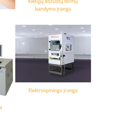
Kietųjų dozuotų formų
bandymo įranga
Elektrospiningo įranga
i