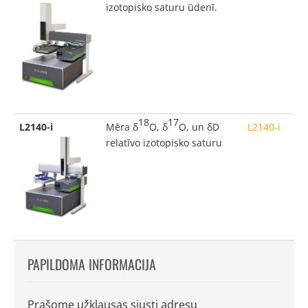
izotopisko saturu ūdenī.
18
17
L2140
-i
Mēra δ
O, δ
O, un δD
L2140-i
relatīvo izotopisko saturu
PAPILDOMA INFORMACIJA
Prašome užklausas siųsti adresu