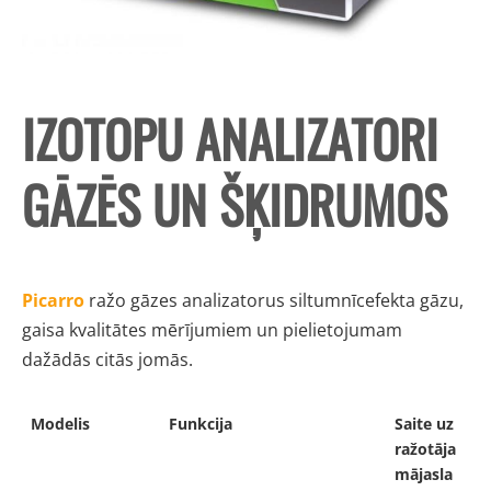
IZOTOPU ANALIZATORI
GĀZĒS UN ŠĶIDRUMOS
Picarro
ražo gāzes analizatorus siltumnīcefekta gāzu,
gaisa kvalitātes
mērījumiem
un pielietojumam
dažādās citās jomās.
Modelis
Funkcija
Saite uz
ražotāja
mājasla