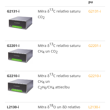
pu
13
G2131
-i
Mēra δ
C relatīvo saturu
G2131-i
CO
2
13
G2201
-i
Mēra δ
C
relatīvo saturu
G2201-i
CH
un CO
4
2
13
G2210-
i
Mēra δ
C
relatīvo saturu
G2210-i
CH
un
4
C
H
/CH
attiecību
2
6
4
18
L2130
-i
Mēra δ
O un δD relatīvo
L2130-i