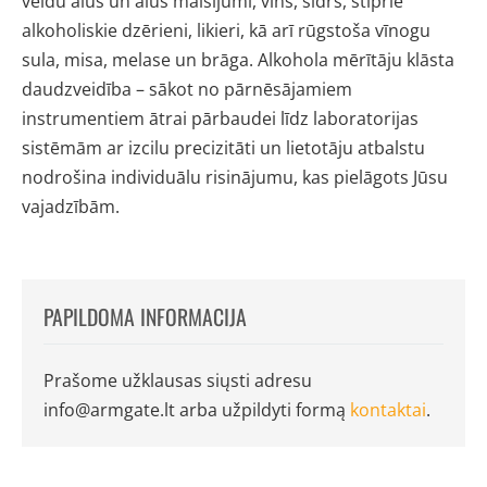
veidu alus un alus maisījumi, vīns, sidrs, stiprie
alkoholiskie dzērieni, likieri, kā arī rūgstoša vīnogu
sula, misa, melase un brāga. Alkohola mērītāju klāsta
daudzveidība – sākot no pārnēsājamiem
instrumentiem ātrai pārbaudei līdz laboratorijas
sistēmām ar izcilu precizitāti un lietotāju atbalstu
nodrošina individuālu risinājumu, kas pielāgots Jūsu
vajadzībām.
PAPILDOMA INFORMACIJA
Prašome užklausas siųsti adresu
info@armgate.lt
arba užpildyti formą
kontaktai
.